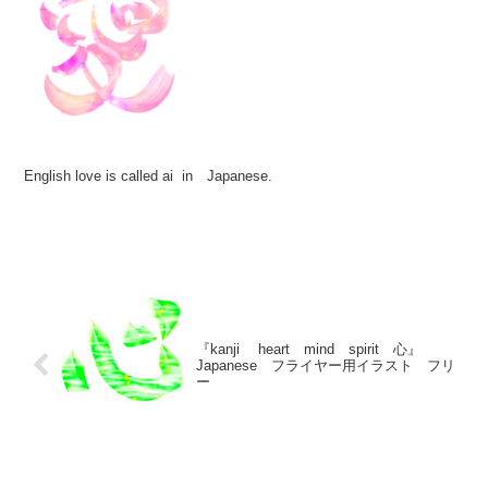
English love is called ai in Japanese.
『kanji heart mind spirit 心』
Japanese フライヤー用イラスト フリ
ー