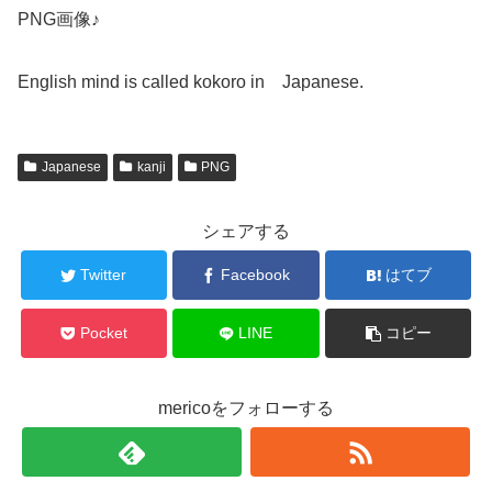
PNG画像♪
English mind is called kokoro in Japanese.
Japanese
kanji
PNG
シェアする
Twitter
Facebook
はてブ
Pocket
LINE
コピー
mericoをフォローする